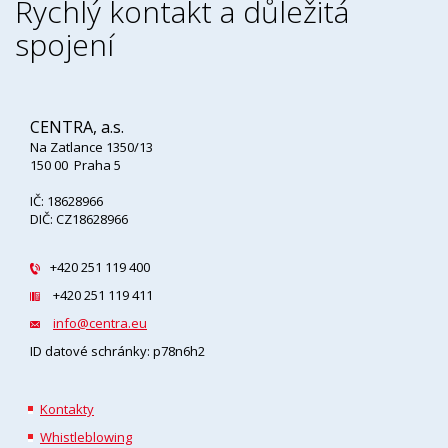
Rychlý kontakt a důležitá
spojení
CENTRA, a.s.
Na Zatlance 1350/13
150 00 Praha 5
IČ: 18628966
DIČ: CZ18628966
+420 251 119 400
+420 251 119 411
info@centra.eu
ID datové schránky: p78n6h2
Kontakty
Whistleblowing