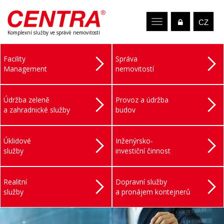
CZ
Toggle
Komplexní služby ve správě nemovitostí
navigation
Facility
Správa
Management
nemovitostí
Údržba zeleně
Provoz a údržba
a zahradnické služby
budov
Úklidové
Inženýrsko-
služby
investiční činnost
Realitní
Dopravní služby
služby
a pronájem kontejnerů