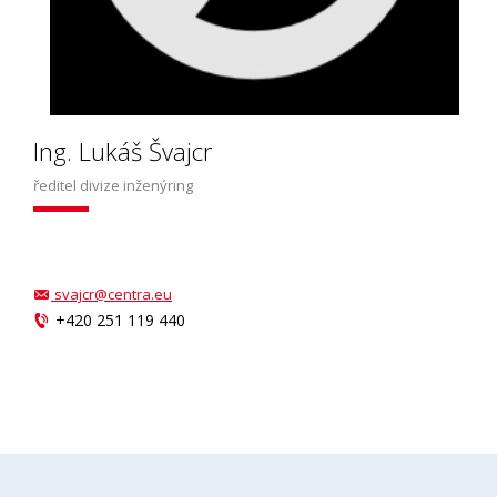
Ing. Lukáš Švajcr
ředitel divize inženýring
svajcr@centra.eu
+420 251 119 440