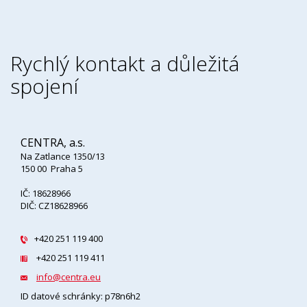
Rychlý kontakt a důležitá
spojení
CENTRA, a.s.
Na Zatlance 1350/13
150 00 Praha 5
IČ: 18628966
DIČ: CZ18628966
+420 251 119 400
+420 251 119 411
info@centra.eu
ID datové schránky: p78n6h2