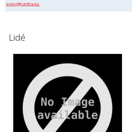
svajcr@centra.eu
Lidé